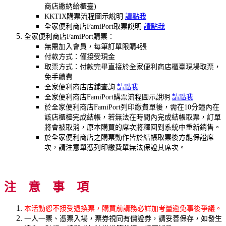
商店繳納給櫃臺)
KKTIX購票流程圖示說明
請點我
全家便利商店FamiPort取票說明
請點我
全家便利商店FamiPort購票：
無需加入會員，每筆訂單限購4張
付款方式：僅接受現金
取票方式：付款完畢直接於全家便利商店櫃臺現場取票，
免手續費
全家便利商店店鋪查詢
請點我
全家便利商店FamiPort購票流程圖示說明
請點我
於全家便利商店FamiPort列印繳費單後，需在10分鐘內在
該店櫃檯完成結帳，若無法在時間內完成結帳取票，訂單
將會被取消，原本購買的席次將釋回到系統中重新銷售。
於全家便利商店之購票動作皆於結帳取票後方能保證席
次，請注意單憑列印繳費單無法保證其席次。
注 意 事 項
本活動恕不接受退換票，購買前請務必詳加考量避免事後爭議。
一人一票、憑票入場，票券視同有價證券，請妥善保存，如發生