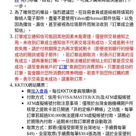
料
"先行存檔「姓名」和「手機」，可減少購票時間快速進行下
一步。
為了確保您的權益，強烈建議您，在註冊會員或是結帳時填寫的
聯絡人電子郵件，盡量不要使用Yahoo或Hotmail郵件信箱，以免
因為擋信、漏信，甚至被視為垃圾郵件而無法收到『訂單成立通
知信』。
訂單成立通知信可能因其他因素未能寄達，僅提供交易通知之
用，未收到訂單成立通知信不代表交易沒有成功，又或是刷卡付
款失敗，請於付款期限之內再次嘗試刷卡（即便收到銀行的授權
成功的簡訊或電子郵件），若訂單逾期取消，則表示訂單真的沒
有成立，請再重新訂購。一旦無法確認於網站上的訂單是否交易
成功，請至會員帳戶的
"
訂單
"
查詢您的消費資料，只要是成功的
訂單，皆會顯示您所消費的票券明細，若查不到您所訂購的票
券，表示交易並未成功，請重新訂票。
KKTIX網站購票：
每位KKTIX會員限購8張
需
加入會員
，
付款方式：信用卡(VISA/MASTER/JCB)及ATM虛擬帳號
ATM虛擬帳號付款注意事項：僅限於台灣金融機構開戶所
核發之提款卡並已開通「非約定帳戶轉帳」之功能，每筆
訂單若超過$30,000無法選擇ATM虛擬帳號付款，請務必
於期限內付款，逾期未付款訂單將會自動取消
取票方式：郵寄(僅接受郵寄至台灣地址、手續費每筆
$49)、全家取票(手續費每筆$30/4張為限，請於全家便利