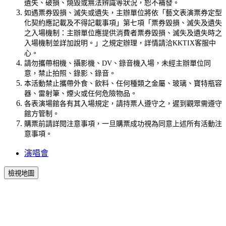
遺失、破損、燒毀或無法辨識等狀況，恕不補發。
如遇票券毀損、滅失或遺失，主辦單位將依「藝文表演票券定型
化契約應記載及不得記載事項」第七項「票券毀損、滅失及遺失
之入場機制：主辦單位應提供消費者票券毀損、滅失及遺失時之
入場機制並詳加說明。」之規定辦理，詳情請洽KKTIX客服中
心。
請勿攜帶相機、攝影機、DV、錄音機入場，未經主辦單位同
意，禁止拍照、錄影、錄音。
本活動禁止攜帶外食、飲料、任何種類之金屬、玻璃、寶特瓶容
器、雷射筆、煙火或任何危險物品。
各表演場館各有其入場規定，請持票人遵守之，遲到觀眾需遵守
館方管制。
購票前請詳閱注意事項，一旦購票成功視為同意上述所有活動注
意事項。
演唱會
檢視地圖