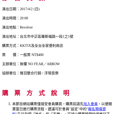
演出日期：2017/4/2 (日)
演出時間：20:00
演出地點：Revolver
演出地址：台北市中正區羅斯福路一段1之1號
購票方式：KKTIX及全台全家便利商店
票 價：一般票 NT$400
主辦單位：無懼 NO FEAR／ARROW
協辦單位：雉羽整合行銷 / 浮現音樂
購 票 方 式 說 明
本節目網站購票僅接受會員購買，購票前請先
加入會員
，以便開
賣當日進行購票流程，建議可於會員"設定"中的"
報名預填資