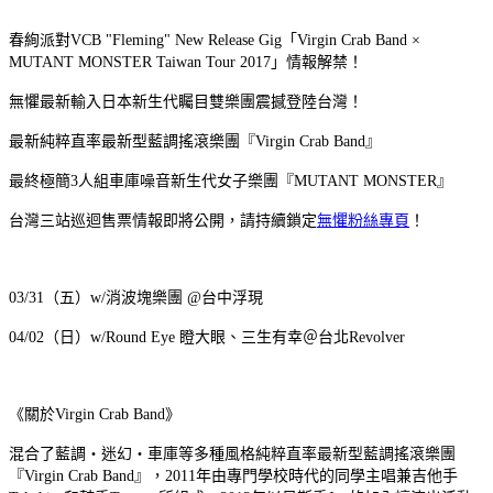
春絢派對VCB "Fleming" New Release Gig「Virgin Crab Band ×
MUTANT MONSTER Taiwan Tour 2017」情報解禁！
無懼最新輸入日本新生代矚目雙樂團震撼登陸台灣！
最新純粹直率最新型藍調搖滾樂團『Virgin Crab Band』
最終極簡3人組車庫噪音新生代女子樂團『MUTANT MONSTER』
台灣三站巡迴售票情報即將公開，請持續鎖定
無懼粉絲專頁
！
03/31（五）w/消波塊樂團 @台中浮現
04/02（日）w/Round Eye 瞪大眼、三生有幸＠台北Revolver
《關於Virgin Crab Band》
混合了藍調・迷幻・車庫等多種風格純粹直率最新型藍調搖滾樂團
『Virgin Crab Band』，2011年由專門學校時代的同學主唱兼吉他手