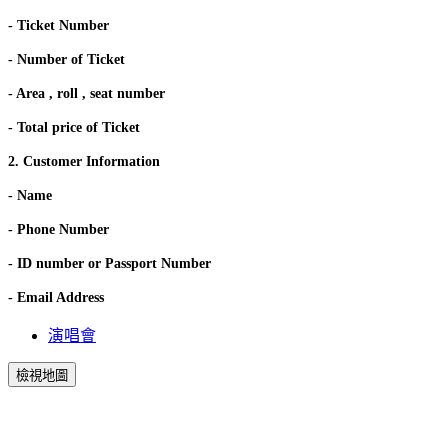
- Ticket Number
- Number of Ticket
- Area , roll , seat number
- Total price of Ticket
2. Customer Information
- Name
- Phone Number
- ID number or Passport Number
- Email Address
演唱會
檢視地圖