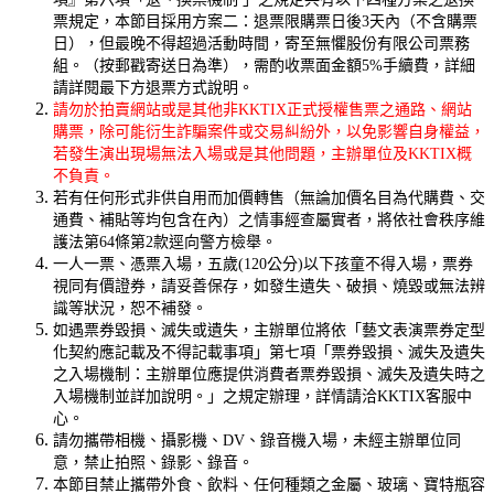
票規定，本節目採用方案二：退票限購票日後3天內（不含購票
日），但最晚不得超過活動時間，寄至無懼股份有限公司票務
組。（按郵戳寄送日為準），需酌收票面金額5%手續費，詳細
請詳閱最下方退票方式說明。
請勿於拍賣網站或是其他非KKTIX正式授權售票之通路、網站
購票，除可能衍生詐騙案件或交易糾紛外，以免影響自身權益，
若發生演出現場無法入場或是其他問題，主辦單位及KKTIX概
不負責。
若有任何形式非供自用而加價轉售（無論加價名目為代購費、交
通費、補貼等均包含在內）之情事經查屬實者，將依社會秩序維
護法第64條第2款逕向警方檢舉。
一人一票、憑票入場，五歲(120公分)以下孩童不得入場，票券
視同有價證券，請妥善保存，如發生遺失、破損、燒毀或無法辨
識等狀況，恕不補發。
如遇票券毀損、滅失或遺失，主辦單位將依「藝文表演票券定型
化契約應記載及不得記載事項」第七項「票券毀損、滅失及遺失
之入場機制：主辦單位應提供消費者票券毀損、滅失及遺失時之
入場機制並詳加說明。」之規定辦理，詳情請洽KKTIX客服中
心。
請勿攜帶相機、攝影機、DV、錄音機入場，未經主辦單位同
意，禁止拍照、錄影、錄音。
本節目禁止攜帶外食、飲料、任何種類之金屬、玻璃、寶特瓶容