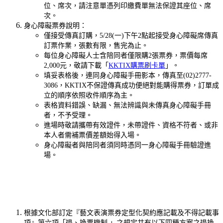
位、席次，請注意單憑列印繳費單無法保證其座位、席
次。
身心障礙票券說明：
僅接受傳真訂購，5/28(一)下午2點起接受身心障礙席傳真
訂票作業，張數有限，售完為止。
每位身心障礙人士含陪同者僅限購2張票券，票價每席
2,000元，敬請下載「
KKTIX購票刷卡單
」。
填妥表格後，連同身心障礙手冊影本，傳真至(02)2777-
3086，KKTIX不保證傳真成功便絕對能購得票券，訂單成
立的順序依照收件順序為主。
表格資料錯誤、缺漏、無法辨識與未傳真身心障礙手冊
者，不予受理。
進場時敬請攜帶有效證件，未帶證件、資格不符者、或非
本人者需補票價差額始得入場。
身心障礙者與陪同者須同時憑同一身心障礙手冊驗證進
場。
根據文化部訂定『藝文表演票券定型化契約應記載及不得記載事
項』第六項「退、換票機制 」之規定共有以下四種方案之退換