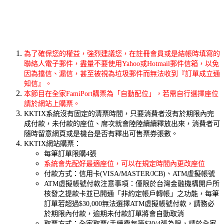
為了確保您的權益，強烈建議您，在註冊會員或是結帳時填寫的
聯絡人電子郵件，盡量不要使用Yahoo或Hotmail郵件信箱，以免
因為擋信、漏信，甚至被視為垃圾郵件而無法收到『訂單成立通
知信』。
本節目在全家FamiPort購票為「自動配位」，若需自行選擇座位
請於網站上購票。
KKTIX系統沒有固定的清票時間，只要消費者沒有於期限內完
成付款，未付款的座位、席次就會陸陸續續釋放出來，消費者可
隨時留意網頁或是機台是否有釋出可售票券張數。
KKTIX網站購票：
每筆訂單限購4張
系統會先配好最適座位，可以在規定時間內更改座位
付款方式：信用卡(VISA/MASTER/JCB)、ATM虛擬帳號
ATM虛擬帳號付款注意事項：僅限於台灣金融機構開戶所
核發之提款卡並已開通「非約定帳戶轉帳」之功能，每筆
訂單若超過$30,000無法選擇ATM虛擬帳號付款
，請務必
於期限內付款，逾期未付款訂單將會自動取消
取票方式：全家取票(手續費每筆$30/4張為限，請於全家