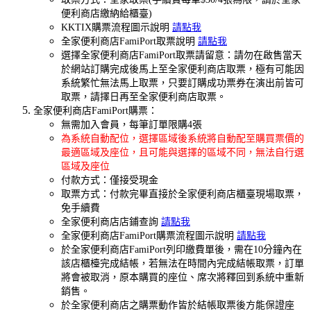
便利商店繳納給櫃臺)
KKTIX購票流程圖示說明
請點我
全家便利商店FamiPort取票說明
請點我
選擇全家便利商店FamiPort取票請留意：請勿在啟售當天
於網站訂購完成後馬上至全家便利商店取票，極有可能因
系統繁忙無法馬上取票，只要訂購成功票券在演出前皆可
取票，請擇日再至全家便利商店取票。
全家便利商店FamiPort購票：
無需加入會員，每筆訂單限購4張
為系統自動配位，選擇區域後系統將自動配至購買票價的
最適區域及座位，且可能與選擇的區域不同，無法自行選
區域及座位
付款方式：僅接受現金
取票方式：付款完畢直接於全家便利商店櫃臺現場取票，
免手續費
全家便利商店店鋪查詢
請點我
全家便利商店FamiPort購票流程圖示說明
請點我
於全家便利商店FamiPort列印繳費單後，需在10分鐘內在
該店櫃檯完成結帳，若無法在時間內完成結帳取票，訂單
將會被取消，原本購買的座位、席次將釋回到系統中重新
銷售。
於全家便利商店之購票動作皆於結帳取票後方能保證座