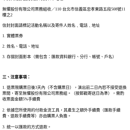
無懼股份有限公司票務組收／110 台北市信義區忠孝東路五段508號11
樓之2
信封封面請標記活動名稱以及寄件人姓名﹑電話﹑地址
1. 實體票券
2. 姓名、電話、地址
3. 存摺封面影本（需包含：匯款資料銀行、分行、帳號、戶名）
三、注意事項：
1. 退票限購票日後3天內（不含購票日），
演出前二日內恕不接受退換
票
間，寄至無懼股份有限公司票務組。（按郵戳寄送日為準），需酌
收票面金額5%手續費
2. 依據您所使用的付款金流工具，其產生之額外手續費（匯款手續
費、退款手續費等）亦由購票人負擔。
3. 統一以匯款的方式退款。