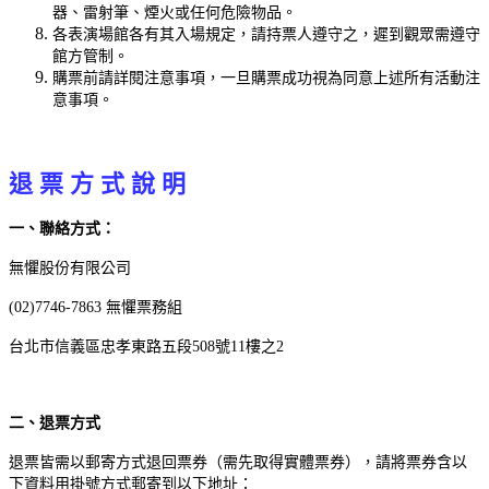
器、雷射筆、煙火或任何危險物品。
各表演場館各有其入場規定，請持票人遵守之，遲到觀眾需遵守
館方管制。
購票前請詳閱注意事項，一旦購票成功視為同意上述所有活動注
意事項。
退 票 方 式 說 明
一、聯絡方式：
無懼股份有限公司
(02)7746-7863 無懼票務組
台北市信義區忠孝東路五段508號11樓之2
二、退票方式
退票皆需以郵寄方式退回票券（需先取得實體票券），請將票券含以
下資料用掛號方式郵寄到以下地址：